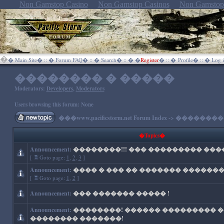
Non Gamstop Casino
Non Gamstop Casinos
Non Gamstop
�
�
Main Site
� :: �
Forum FAQ
� :: �
Search
� :: �
�
Register
� :: �
Profile
� :: �
Log i
�������� � �����
Moderators:
Developers
,
Moderators
Users browsing this forum: None
���
www.pacificstorm.net Forum Index
->
��������
�Topics�
Announcement:
��������!!! ��� ��������� ���
[
Goto page:
1
,
2
,
3
]
Announcement:
���� � ��� �� ������� ������
[
Goto page:
1
,
2
]
Announcement:
��� ������� ����� !
Announcement:
��������! ������ ��������� �
�������� �������!