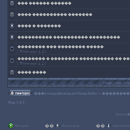
��� ������ ������
���� ���������� �������
���� � �������
���������� ���������� ���������
�������� ��� �������� �����
[
Goto page:
1
,
2
]
�������� � �������� ���������� �� �
[
Goto page:
1
,
2
]
���� ����
Display topics fro
���
www.pacificstorm.net Forum Index
->
��������
Page
1
of
2
Jump to:
��
��
New posts
No new posts
Announceme