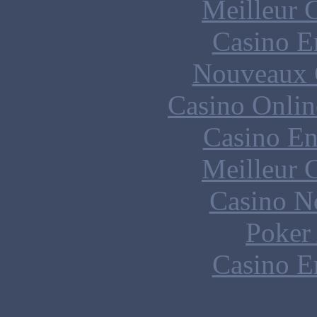
Meilleur 
Casino E
Nouveaux 
Casino Onlin
Casino En
Meilleur 
Casino N
Poker 
Casino E