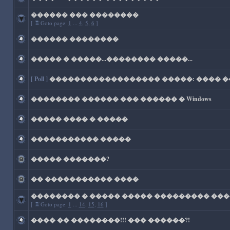
������ ��� ��������
[
Goto page:
1
...
4
,
5
,
6
]
������ ��������
����� � �����...�������� �����...
[ Poll ]
������������������ �����: ���� �
�������� ������ ��� ������ � Windows
����� ���� � �����
����������� �����
����� �������?
�� ����������� ����
�������� � ����� ����� ��������� �����
[
Goto page:
1
...
14
,
15
,
16
]
���� �� ��������!!! ��� ������?!