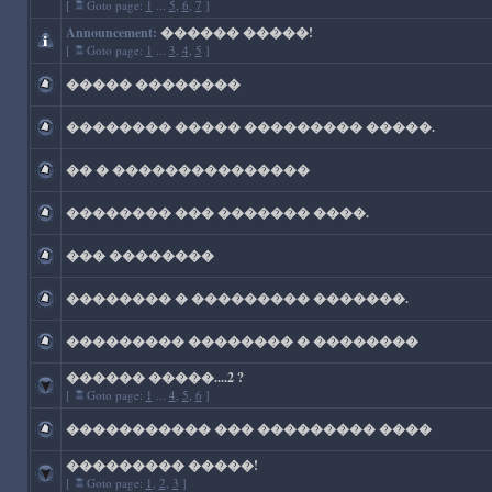
[
Goto page:
1
...
5
,
6
,
7
]
Announcement:
������ �����!
[
Goto page:
1
...
3
,
4
,
5
]
����� ��������
�������� ����� ��������� �����.
�� � ���������������
�������� ��� ������� ����.
��� ��������
�������� � ��������� �������.
��������� �������� � ��������
������ �����....2 ?
[
Goto page:
1
...
4
,
5
,
6
]
����������� ��� ��������� ����
��������� �����!
[
Goto page:
1
,
2
,
3
]