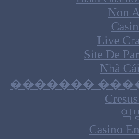
Non A
Casin
Live Cra
Site De Par
Nhà Cái
������� ���
Cresus
익
Casino En