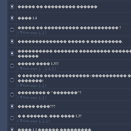
����� �� ��������� ������
���� 1.4
����� �� ���������� ����������� ?
[
Goto page:
1
,
2
]
�������������� ����� � ���������.
���������� ������� ��������� ������
������
����� ���� 1.3!!!
[
Goto page:
1
...
3
,
4
,
5
]
� ������ ������������� (���������� 
�������)
[
Goto page:
1
,
2
]
�������� � "�������"?
[
Goto page:
1
,
2
]
����� ����???
� � ������, ��� ���� 1.3?
[
Goto page:
1
,
2
,
3
]
���� 1.3 ������ ���������