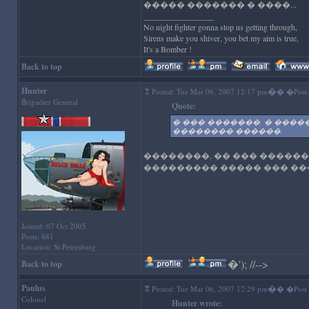
����� ������� � ����...
_________________
No night fighter gonna stop us getting through,
Sirens make you shiver, you bet my aim is true,
It's a Bomber !
Back to top
Hunter
�
Posted: Tue Mar 06, 2007 12:17 pm
� �Post s
Brigadier General
Quote:
� ��� �������, � ����
�������� ������.
��������, �� ��� ������
��������� ����� ��� ��
Joined: 07 Oct 2005
Posts: 881
Location: St.Petersburg
�
'); //-->
Back to top
Paulus
�
Posted: Tue Mar 06, 2007 12:29 pm
� �Post s
Colonel
Hunter wrote: