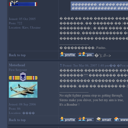
��������, �� ��� ����
����� ��������� ����
� ��� �� ��� ������ ����
Joined: 05 Oct 2005
�������, �� ������ �� (
Posts: 722
Location: Kiev, Ukraine
���������), � ��� ���� ��
������, ������������ �
���������� ���������
_________________
� ���������, Paulus.
�
'); //-->
Back to top
Motorhead
�
Posted: Tue Mar 06, 2007 1:40 pm
� �Post su
First Sergeant
������� ���������� ���
�������??? �������� ���
��������� ������� ���
�����, ��� �� ������ ��
_________________
No night fighter gonna stop us getting through,
Sirens make you shiver, you bet my aim is true,
Joined: 08 Sep 2006
It's a Bomber !
Posts: 86
Location: ����
Back to top