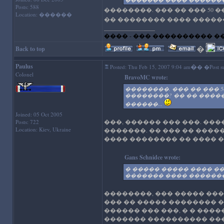
Posts: 588
��������. ��� �� ��� 50
Location: ������
�� �������� ���� ������ 
_________________
���� - ��� ���������� �
�
'); //--
Back to top
Paulus
�
Posted: Thu Feb 15, 2007 9:04 am
� �Post su
Colonel
BravoMC wrote:
��������. ��� �� ���
��������? �� �� ����
������...
Joined: 05 Oct 2005
���, ������ ��� ���. ��
Posts: 722
Location: Kiev, Ukraine
�������. �� ��� �� ����
���� �������� �� ���� �
Gans Schnidce wrote:
� ����� ����� ���� �
������� ���� ������
��������, ��� ����� ��
��� �� ����� �������� �
������ ��� ���, � � ���
������� ���������� ��