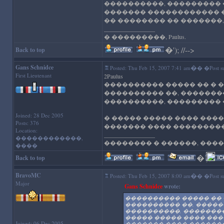
����������, ��������� �
������� ������������ �
�� �������� �� �������,
_________________
� ���������, Paulus.
�
'); //-->
Back to top
Gans Schnidce
�
Posted: Thu Feb 15, 2007 7:41 am
� �Post su
First Lieutenant
2Paulus
���������� ����� �� � �
���������� ��, ��������
����������, ��������� �
Joined: 28 Dec 2005
� ����� ����� ���� ���
Posts: 376
������� ���� ���������
Location:
_________________
������������,
�������� � ������, ����
����
�
'); //--
Back to top
BravoMC
�
Posted: Thu Feb 15, 2007 8:00 am
� �Post su
Major
Gans Schnidce
wrote:
���������� ����� �� 
���������� ��, �����
����������, ���������
����� ����� ���� ���
Joined: 06 Dec 2005
������� ���� ������