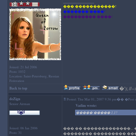
_________________
��� �����������!
������� ����!
��������� ����!
Joined: 21 Jul 2006
Posts: 1032
Location: Saint-Petersburg, Russian
Federation
�
'); //--
Back to top
deZign
�
Posted: Thu Mar 01, 2007 9:36 pm
� �Post su
Senior Airman
Vadim wrote:
����� ����� 1.1?
Joined: 06 Jan 2006
��� �� �������������...
Posts: 31
�������� ��������� ����