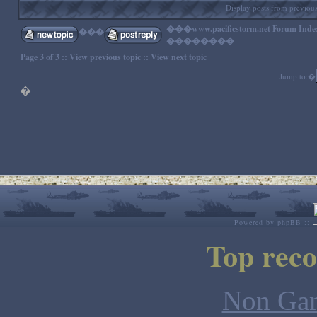
Display posts from previou
���
www.pacificstorm.net Forum Inde
���
��������
Page
3
of
3
::
View previous topic
::
View next topic
Jump to:�
�
Powered by
phpBB
::
Top rec
Non Gam