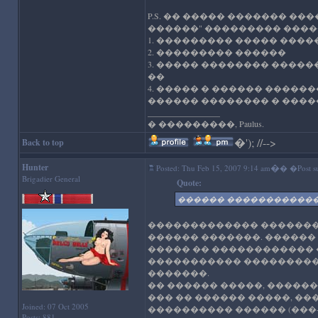
P.S. �� ����� ������� ��
������" ��������� ����
1. ��������� ����� ���
2. ��������� ������
3. ����� �������� ����
��
4. ����� � ������ �����
������ �������� � ����
_________________
� ���������, Paulus.
�
'); //-->
Back to top
Hunter
�
Posted: Thu Feb 15, 2007 9:14 am
� �Post su
Brigadier General
Quote:
������ ������������
������������� ������� 
������ �������. ������
����� �� ������������ 
����������� ���������
�������.
�� ������ �����, ������
��� �� ������ �����, ��
Joined: 07 Oct 2005
���������� ������ (���
Posts: 881