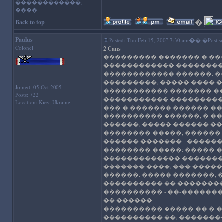
������������,
����
�
'); //--
Back to top
Paulus
�
Posted: Thu Feb 15, 2007 7:30 am
� �Post su
Colonel
2 Gans
��������� ������� � ��
������������ ���������
������������ ������. �
���������, ����� ���� 
Joined: 05 Oct 2005
����������� ������� ��
Posts: 722
����������� ��������� �
Location: Kiev, Ukraine
��� � ������� ������ �
���������� ������, � ��
������, ����� ������ �
�������� �����, ������ 
������ ������� - �����
�������� �����: ����� �
������������� �������
������� ����, ��� ����
������. ����� �������,
���������� �� �������� 
���������� - ��-������
�� ������.
���������� ����� �� � �
���������� ��, ��������