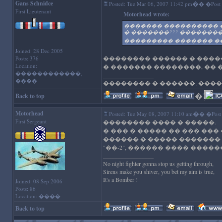
Gans Schnidce
�
Posted: Tue Mar 06, 2007 11:42 pm
� �Post s
First Lieutenant
Motorhead wrote:
������� ���������� 
� �������??? �������
��������� ������� �
Joined: 28 Dec 2005
�������� ������ � ����
Posts: 376
Location:
� ������� ��������, �� 
������������,
_________________
����
�������� � ������, ����
�
'); //--
Back to top
Motorhead
�
Posted: Tue May 08, 2007 11:10 am
� �Post s
First Sergeant
�������� ���� � �����.
� ��� � ����� �� ��� ���
������ � ����� �������
"��-2", ������ ���� ����
_________________
No night fighter gonna stop us getting through,
Sirens make you shiver, you bet my aim is true,
It's a Bomber !
Joined: 08 Sep 2006
Posts: 86
Location: ����
Back to top