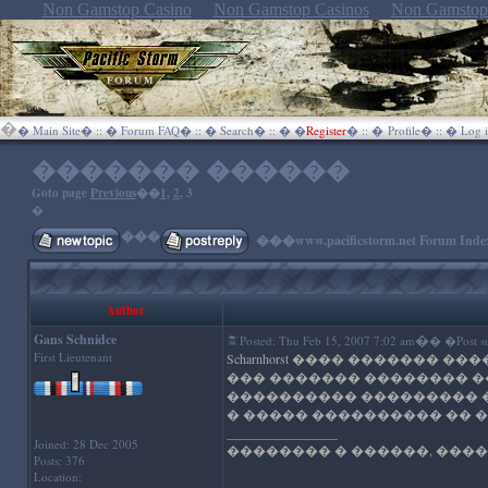
Non Gamstop Casino
Non Gamstop Casinos
Non Gamstop
�
�
Main Site
� :: �
Forum FAQ
� :: �
Search
� :: �
�
Register
� :: �
Profile
� :: �
Log i
������� ������
Goto page
Previous
��
1
,
2
,
3
�
���
���
www.pacificstorm.net Forum Inde
Author
Gans Schnidce
�
Posted: Thu Feb 15, 2007 7:02 am
� �Post su
First Lieutenant
Scharnhorst ���� ������� 
��� ������� �������� �
���������� ��������� �
� ����� ���������� �� 
_________________
Joined: 28 Dec 2005
�������� � ������, ����
Posts: 376
Location: