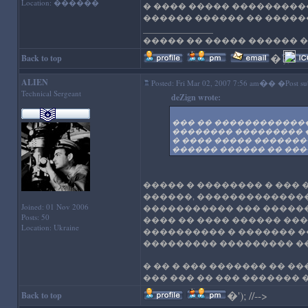
Location: ������
� ���� ����� ���������� 
������ ������ �� ������
_________________
����� �� ����� ������ �
�
'); //--
Back to top
ALIEN
�
Posted: Fri Mar 02, 2007 7:56 am
� �Post sub
Technical Sergeant
deZign wrote:
��� �� �������������.
�������� ��������� �
� ���� ����� ��������
������ ������ �� ���
����� � �������� � ��� �
������, ��������������
Joined: 01 Nov 2006
����������� ��� �������
Posts: 50
���� �� ���� ������ ��
Location: Ukraine
���������� � ������� ��
��������� ��������� ��
� �� � ��� ������� �� �
��� ��� �� ��� ������� �
�
'); //-->
Back to top