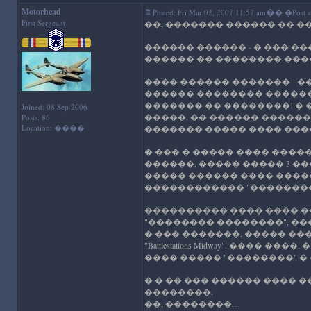
Motorhead
�
Posted: Fri Mar 02, 2007 11:57 am
� �Post su
First Sergeant
��, ������� ������ �� ���
������ ������ - � ��� �
������ �� �������� ���
���� ������ ������� - ��
������ �������� ������
������� �� ��������! �
Joined: 08 Sep 2006
�����. �� ������ ������
Posts: 86
Location: ����
������� ����� ���� �����
� ��� � ����� ���� ����
������, ����� ����� 3 ��
����� ������ ���� �����
������������ "�������� 
���������� ���� ���� ��
"�������� ��������", ��
� ��� �������, ����� ��
"Battlestations Midway". ���
���� ����� "��������" �
� � �� ��� ������ ���� 
��������.
��, ��������...