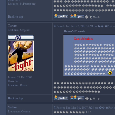
���, �� ������ ������ - 
Location: St.Petersburg
��������� ������� - ��
���������� ��� ������
�
'); //-->
Back to top
Torino
�
Posted: Tue Feb 27, 2007 8:50 pm
� �Post su
Technical Sergeant
BravoMC wrote:
Gans Schnidce
wrote:
���������� �����
���� ���������� 
�������� ��������
��������������. 
������ ������� 
������� � ������
��������. ��� �� ��
��������? �� �� ���
������� ������...
Joined: 27 Feb 2007
Posts: 57
�� ��������������� ��
Location: Russia
� ������� � ������ ��� 
������ ���������
�
'); //-->
Back to top
Vadim
�
Posted: Thu Mar 01, 2007 5:24 pm
� �Post su
Lieutenant General
����� ����� 1.1?