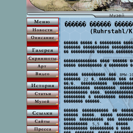
������ ������ �����
(Ruhrstahl/K
������ ����� � ��������� ����
������� ����������� ��������
�� ���������� ������� �������
�������������� ���� ������ 
����� ���������� � �������� �
������ ���������� ��� BMW-1
������� 22 �, ������� ��� �
��/�. ����������� �������
����������� ��������� �����
���������� ����. �����������
��������� � ��������� ������
�������� ������.
������ ����������� �� ����
������ �����. ����� ������
����� ���������� ��� �����
���������� 5,5 ��. ����� �
���������� ���������� � ���� 
��� �������� ����� �������