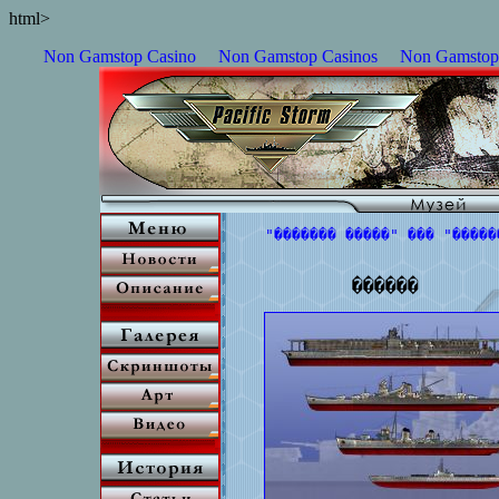
html>
Non Gamstop Casino
Non Gamstop Casinos
Non Gamstop
"������� �����" ��� "�����
������