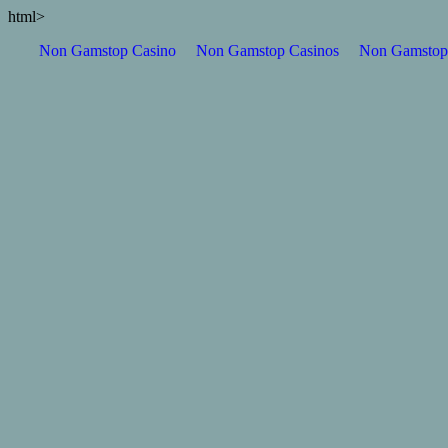
html>
Non Gamstop Casino
Non Gamstop Casinos
Non Gamstop