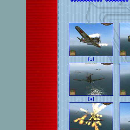
[1]
[4]