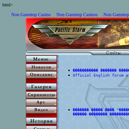
html>
Non Gamstop Casino
Non Gamstop Casinos
Non Gamstop
����������� ������� ����
Official English forum o
������� ����� ���� "����
������-�������� �������