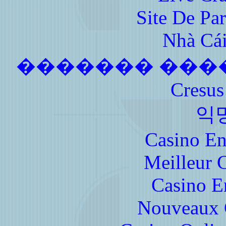
Site De Par
Nhà Cái
������� ���
Cresus
익
Casino En
Meilleur 
Casino E
Nouveaux 