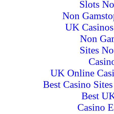
Slots N
Non Gamstop
UK Casinos
Non Gam
Sites N
Casin
UK Online Cas
Best Casino Site
Best UK
Casino E